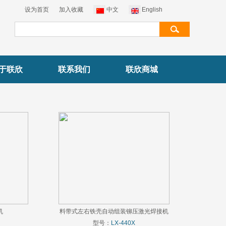
设为首页
加入收藏
中文
English
于联欣
联系我们
联欣商城
机
料带式左右铁壳自动组装铆压激光焊接机
型号：
LX-440X