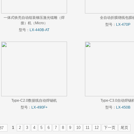
一体式铁壳自动组装铆压激光镭雕（焊
全自动折膜绕线包膜
接）机（Micro）
型号：
LX-470P
型号：
LX-440B-AT
Type-C2.0数据线自动焊锡机
Type-C3.0自动焊锡
型号：
LX-490F+
型号：
LX-450B
1
2
3
4
5
6
7
8
9
10
11
12
下一页
尾页
87